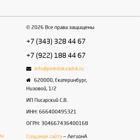
© 2026 Все права защищены
+7 (343) 328 44 67
+7 (922) 188 44 67
info@peredok-zadok.ru
620000
,
Екатеринбург
,
Низовой, 1/2
ИП Писарский С.В.
ИНН: 666400495321
ОГРН: 304667436400168
ми
Создание сайта
— ЛегионА