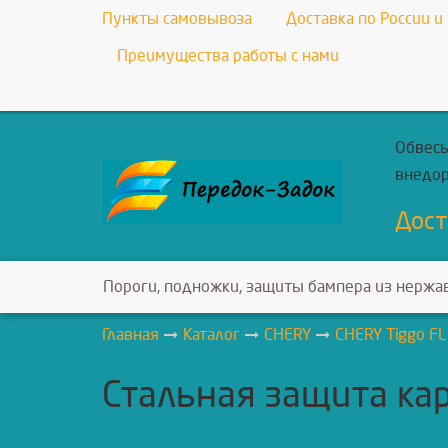
Пункты самовывоза
Доставка по России и
Преимущества работы с нами
Обвесы
внедо
Дост
Пороги, подножки, защиты бампера из нержа
Главная
Каталог
CHERY
CHERY Tiggo FL
Стальная защита кар