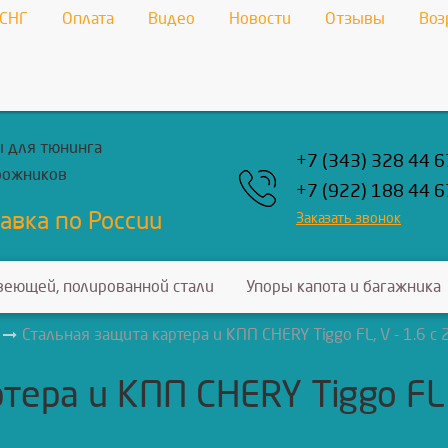
 СНГ
Оплата
Видео
Новости
Отзывы
Воз
 для тюнинга
+7 (343) 328 44 6
рожников
+7 (922) 188 44 6
авка по России
Заказать звонок
веющей, полированной стали
Упоры капота и багажника
Стальная защита картера и КПП CHERY Tiggo FL, V - 1.6 с
тера и КПП CHERY Tiggo FL