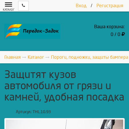
Вход
/
Регистрация
КАТАЛОГ
Ваша корзина:
0 / 0
Главная
Каталог
Пороги, подножки, защиты бампера
Защитят кузов
автомобиля от грязи и
камней, удобная посадка
Артикул:
THL.10.93