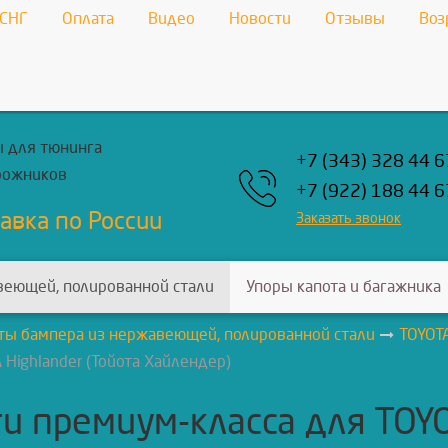
 СНГ
Оплата
Видео
Новости
Отзывы
Воз
 для тюнинга
+7 (343) 328 44 6
рожников
+7 (922) 188 44 6
авка по России
Заказать звонок
веющей, полированной стали
Упоры капота и багажника
ты бампера из нержавеющей, полированной стали
TOYOT
Highlander (Тойота Хайлендер)
 премиум-класса для TOYO