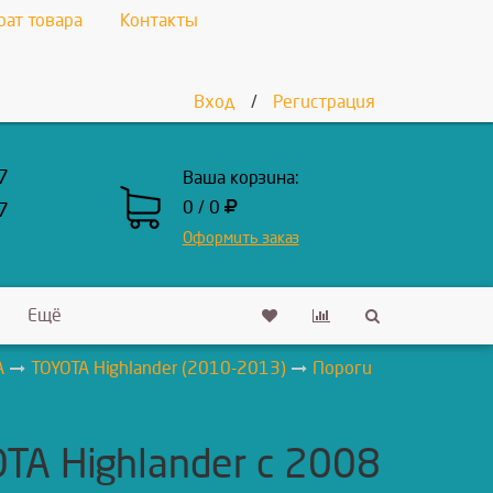
рат товара
Контакты
Вход
/
Регистрация
7
Ваша корзина:
0 / 0
7
Оформить заказ
Ещё
A
TOYOTA Highlander (2010-2013)
Пороги
TA Highlander с 2008