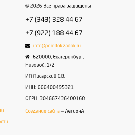
© 2026 Все права защищены
+7 (343) 328 44 67
+7 (922) 188 44 67
info@peredok-zadok.ru
620000
,
Екатеринбург
,
Низовой, 1/2
ИП Писарский С.В.
ИНН: 666400495321
ОГРН: 304667436400168
ми
Создание сайта
— ЛегионА
ости