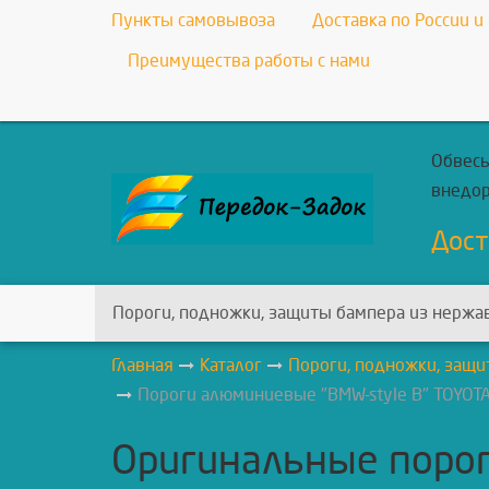
Пункты самовывоза
Доставка по России и
Преимущества работы с нами
Обвесы
внедо
Дост
Пороги, подножки, защиты бампера из нержа
Главная
Каталог
Пороги, подножки, защи
Пороги алюминиевые "BMW-style В" TOYOTA 
Оригинальные пороги