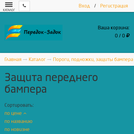
Вход
/
Регистрация
КАТАЛОГ
Ваша корзина:
0 / 0
Главная
Каталог
Пороги, подножки, защиты бампера
Защита переднего
бампера
Сортировать:
по цене
по названию
по новизне