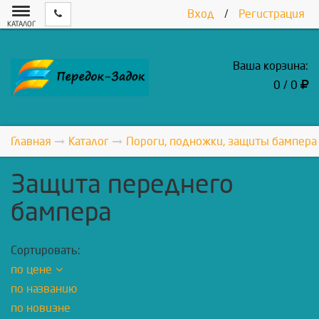
Вход
/
Регистрация
КАТАЛОГ
Ваша корзина:
0 / 0
Главная
Каталог
Пороги, подножки, защиты бампера
Защита переднего
бампера
Сортировать:
по цене
по названию
по новизне