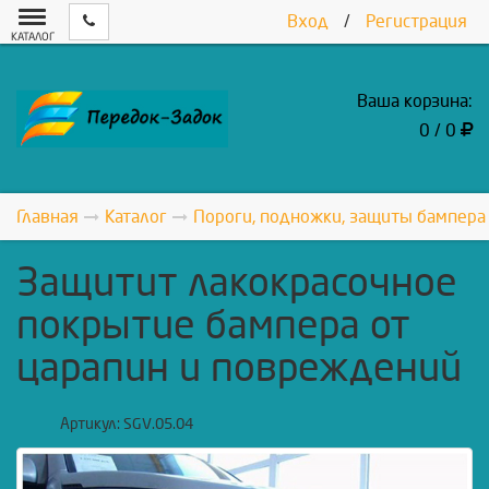
Вход
/
Регистрация
КАТАЛОГ
Ваша корзина:
0 / 0
Главная
Каталог
Пороги, подножки, защиты бампера
Защитит лакокрасочное
покрытие бампера от
царапин и повреждений
Артикул:
SGV.05.04