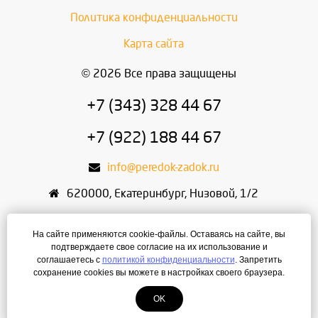
Политика конфиденциальности
Карта сайта
© 2026 Все права защищены
+7 (343) 328 44 67
+7 (922) 188 44 67
info@peredok-zadok.ru
620000
,
Екатеринбург
,
Низовой, 1/2
ИП Писарский С.В.
На сайте применяются cookie-файлы. Оставаясь на сайте, вы
ИНН: 666400495321
подтверждаете свое согласие на их использование и
соглашаетесь с
политикой конфиденциальности
. Запретить
ОГРН: 304667436400168
сохранение cookies вы можете в настройках своего браузера.
OK
Создание сайта
— ЛегионА