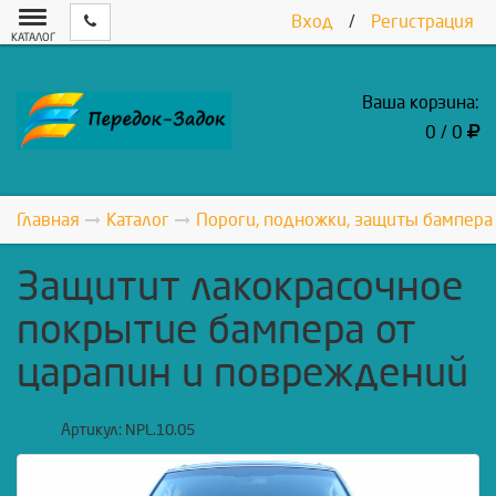
Вход
/
Регистрация
КАТАЛОГ
Ваша корзина:
0 / 0
Главная
Каталог
Пороги, подножки, защиты бампера
Защитит лакокрасочное
покрытие бампера от
царапин и повреждений
Артикул:
NPL.10.05