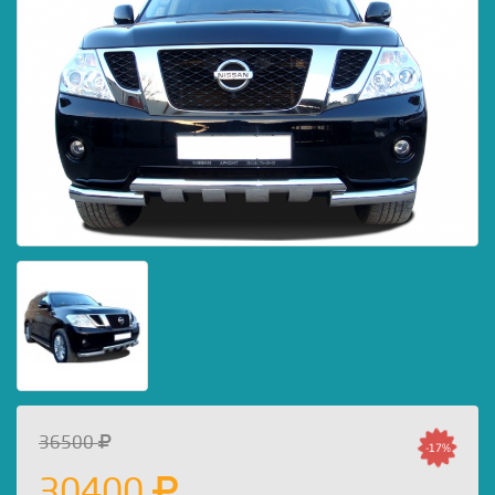
36500
-17%
30400