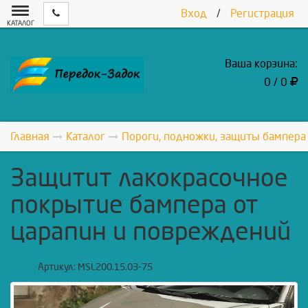
Вход
/
Регистрация
КАТАЛОГ
Ваша корзина:
0 / 0
Главная
Каталог
Пороги, подножки, защиты бампера
Защитит лакокрасочное
покрытие бампера от
царапин и повреждений
Артикул:
MSL200.15.03-75