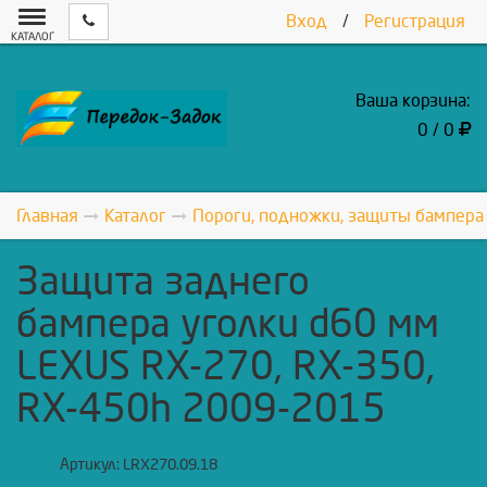
Вход
/
Регистрация
КАТАЛОГ
Ваша корзина:
0 / 0
Главная
Каталог
Пороги, подножки, защиты бампера
Защита заднего
бампера уголки d60 мм
LEXUS RX-270, RX-350,
RX-450h 2009-2015
Артикул:
LRX270.09.18