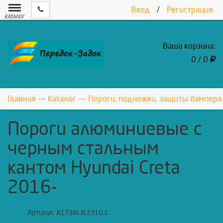
Вход
/
Регистрация
КАТАЛОГ
Ваша корзина:
0 / 0
Главная
Каталог
Пороги, подножки, защиты бампера
Пороги алюминиевые с
черным стальным
кантом Hyundai Creta
2016-
Артикул:
A173ALB.2310.1