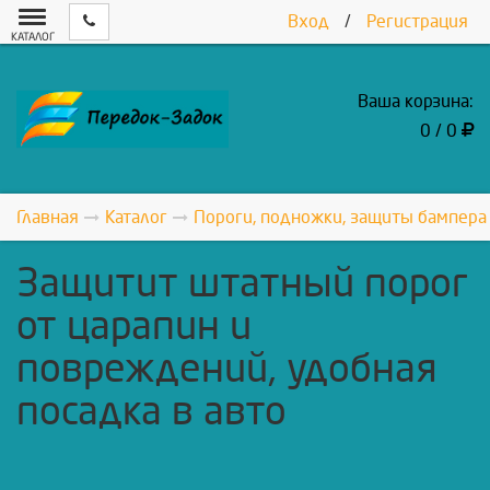
Вход
/
Регистрация
КАТАЛОГ
Ваша корзина:
0 / 0
Главная
Каталог
Пороги, подножки, защиты бампера
Защитит штатный порог
от царапин и
повреждений, удобная
посадка в авто