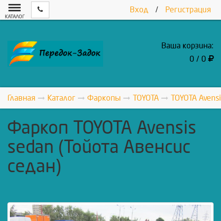
Вход
/
Регистрация
КАТАЛОГ
Ваша корзина:
0 / 0
Главная
Каталог
Фаркопы
TOYOTA
TOYOTA Avensi
Фаркоп TOYOTA Avensis
sedan (Тойота Авенсис
седан)