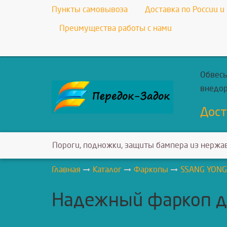
Пункты самовывоза
Доставка по России и
Преимущества работы с нами
Обвесы
внедо
Дост
Пороги, подножки, защиты бампера из нержа
Главная
Каталог
Фаркопы
SSANG YONG
Надежный фаркоп д