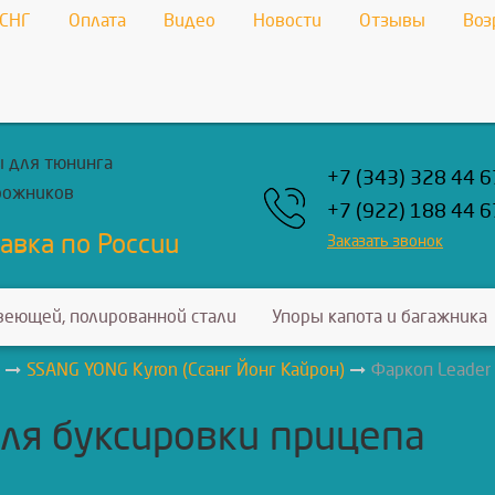
 СНГ
Оплата
Видео
Новости
Отзывы
Воз
 для тюнинга
+7 (343) 328 44 6
рожников
+7 (922) 188 44 6
авка по России
Заказать звонок
веющей, полированной стали
Упоры капота и багажника
SSANG YONG Kyron (Ссанг Йонг Кайрон)
Фаркоп Leader 
ля буксировки прицепа