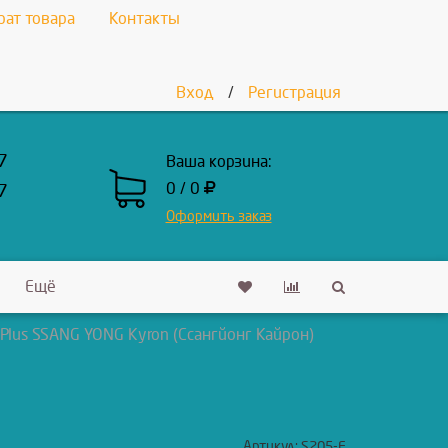
рат товара
Контакты
Вход
/
Регистрация
7
Ваша корзина:
0 / 0
7
Оформить заказ
Ещё
Plus SSANG YONG Kyron (Ссангйонг Кайрон)
Артикул:
S205-F