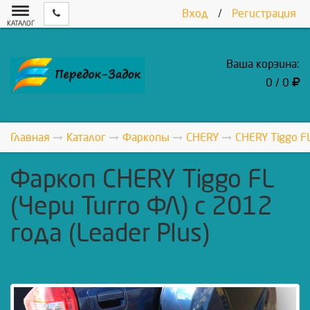
Вход
/
Регистрация
КАТАЛОГ
Ваша корзина:
0 / 0
Главная
Каталог
Фаркопы
CHERY
CHERY Tiggo FL
Фаркоп СHERY Tiggo FL
(Чери Тигго ФЛ) c 2012
года (Leader Plus)