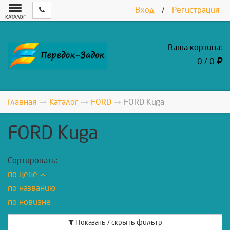
Вход
/
Регистрация
КАТАЛОГ
Ваша корзина:
0 / 0
Главная
Каталог
FORD
FORD Kuga
FORD Kuga
Сортировать:
по цене
по названию
по новизне
Показать / скрыть фильтр