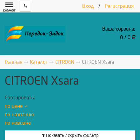
Вход
/
Регистрация
КАТАЛОГ
Ваша корзина:
0 / 0
Главная
Каталог
CITROEN
CITROEN Xsara
CITROEN Xsara
Сортировать:
по цене
по названию
по новизне
Показать / скрыть фильтр