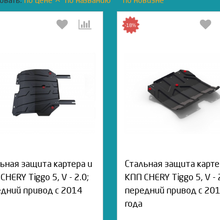
овать:
по цене
по названию
по новизне
-18%
ьная защита картера и
Стальная защита карте
CHERY Tiggo 5, V - 2.0;
КПП CHERY Tiggo 5, V - 
дний привод с 2014
передний привод с 20
года