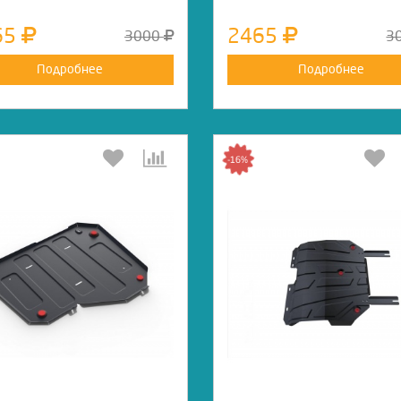
65
2465
3000
3
Подробнее
Подробнее
-16%