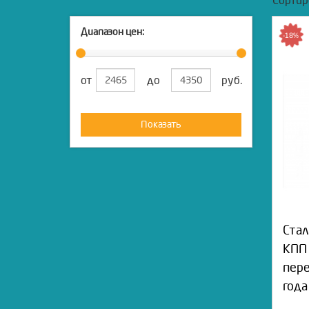
Сортир
Диапазон цен:
-18%
от
до
руб.
Показать
Стал
КПП 
пере
года