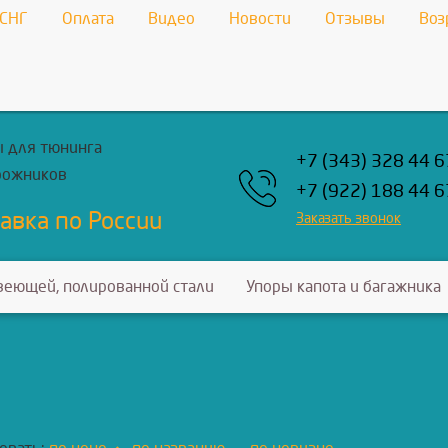
 СНГ
Оплата
Видео
Новости
Отзывы
Воз
 для тюнинга
+7 (343) 328 44 6
рожников
+7 (922) 188 44 6
авка по России
Заказать звонок
веющей, полированной стали
Упоры капота и багажника