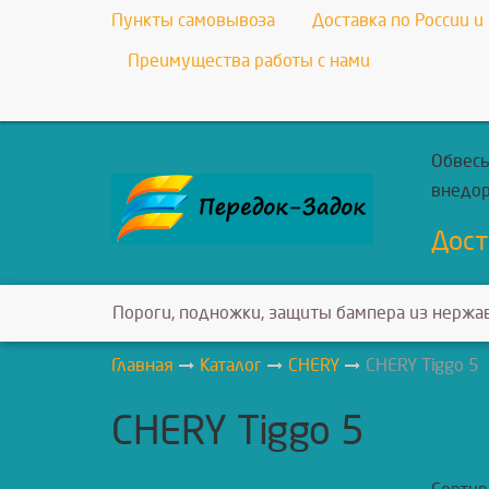
Пункты самовывоза
Доставка по России и
Преимущества работы с нами
Обвесы
внедо
Дост
Пороги, подножки, защиты бампера из нержа
Главная
Каталог
CHERY
CHERY Tiggo 5
CHERY Tiggo 5