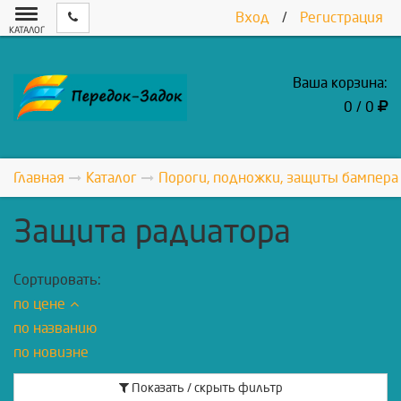
Вход
/
Регистрация
КАТАЛОГ
Ваша корзина:
0 / 0
Главная
Каталог
Пороги, подножки, защиты бампера
Защита радиатора
Сортировать:
по цене
по названию
по новизне
Показать / скрыть фильтр