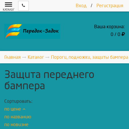
Вход
/
Регистрация
КАТАЛОГ
Ваша корзина:
0 / 0
Главная
Каталог
Пороги, подножки, защиты бампера
Защита переднего
бампера
Сортировать:
по цене
по названию
по новизне