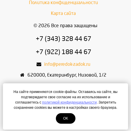
Политика конфиденциальности
Карта сайта
© 2026 Все права защищены
+7 (343) 328 44 67
+7 (922) 188 44 67
info@peredok-zadok.ru
620000
,
Екатеринбург
,
Низовой, 1/2
ИП Писарский С.В.
На сайте применяются cookie-файлы. Оставаясь на сайте, вы
ИНН: 666400495321
подтверждаете свое согласие на их использование и
соглашаетесь с
политикой конфиденциальности
. Запретить
ОГРН: 304667436400168
сохранение cookies вы можете в настройках своего браузера.
OK
Создание сайта
— ЛегионА