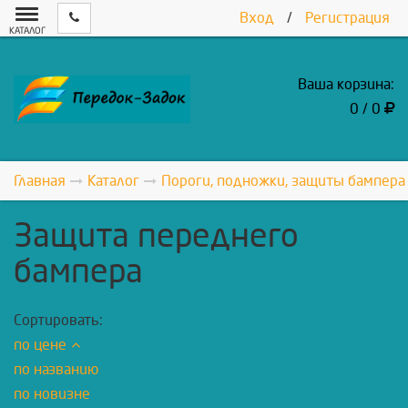
Вход
/
Регистрация
КАТАЛОГ
Ваша корзина:
0 / 0
Главная
Каталог
Пороги, подножки, защиты бампера
Защита переднего
бампера
Сортировать:
по цене
по названию
по новизне