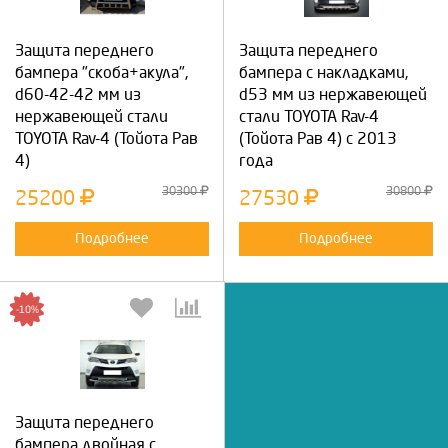
Защита переднего
Защита переднего
бампера "скоба+акула",
бампера с накладками,
d60-42-42 мм из
d53 мм из нержавеющей
нержавеющей стали
стали TOYOTA Rav-4
TOYOTA Rav-4 (Тойота Рав
(Тойота Рав 4) с 2013
4)
года
30300
30800
25200
27530
Подробнее
Подробнее
-10%
Защита переднего
бампера двойная с