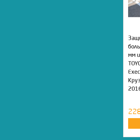
Защи
боль
мм 
TOYO
Exec
Круз
2016
22