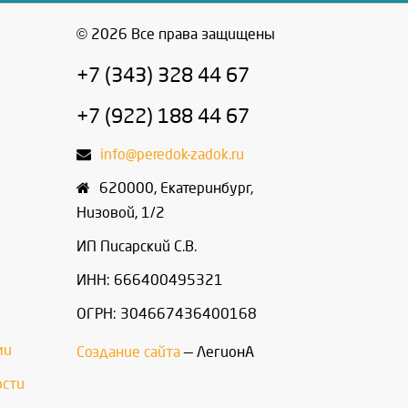
© 2026 Все права защищены
+7 (343) 328 44 67
+7 (922) 188 44 67
info@peredok-zadok.ru
620000
,
Екатеринбург
,
Низовой, 1/2
ИП Писарский С.В.
ИНН: 666400495321
ОГРН: 304667436400168
ми
Создание сайта
— ЛегионА
ости