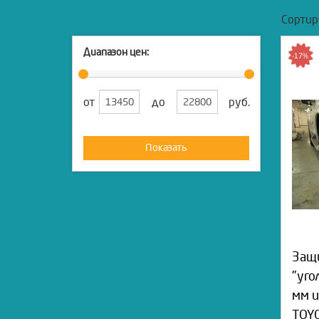
Сортир
Диапазон цен:
-17%
от
до
руб.
Показать
Защи
"уго
мм 
TOYO