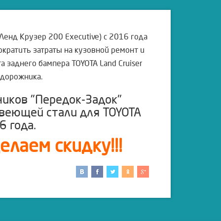
Ленд Крузер 200 Executive) с 2016 года
ократить затраты на кузовной ремонт и
а заднего бампера TOYOTA Land Cruiser
едорожника.
ников "Передок-Задок"
авеющей стали для
TOYOTA
16 года
.
лаем скидку!!!