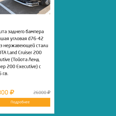
та заднего бампера
шая угловая d76-42
из нержавеющей стали
TA Land Cruiser 200
utive (Тойота Ленд
ер 200 Executive) с
 г.в.
800
26000
Подробнее