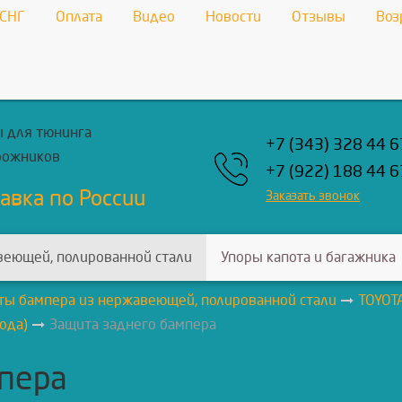
 СНГ
Оплата
Видео
Новости
Отзывы
Воз
 для тюнинга
+7 (343) 328 44 6
рожников
+7 (922) 188 44 6
авка по России
Заказать звонок
веющей, полированной стали
Упоры капота и багажника
ты бампера из нержавеющей, полированной стали
TOYOT
года)
Защита заднего бампера
пера