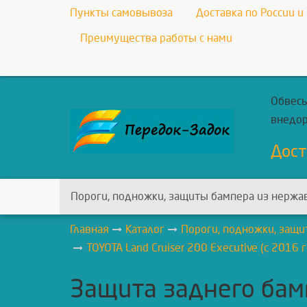
Пункты самовывоза
Доставка по России и
Преимущества работы с нами
Обвесы
внедо
Дост
Пороги, подножки, защиты бампера из нержа
Главная
Каталог
Пороги, подножки, защи
TOYOTA Land Cruiser 200 Executive (с 2016 
Защита заднего бам