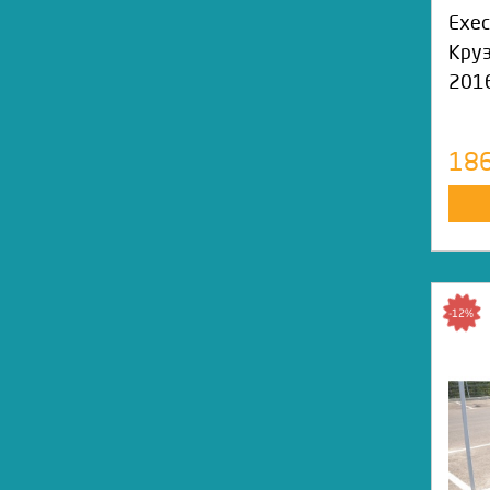
Exec
Круз
2016
18
-12%