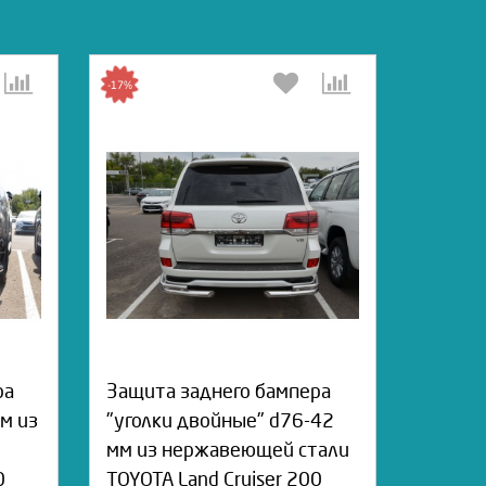
-17%
ра
Защита заднего бампера
м из
"уголки двойные" d76-42
мм из нержавеющей стали
0
TOYOTA Land Cruiser 200