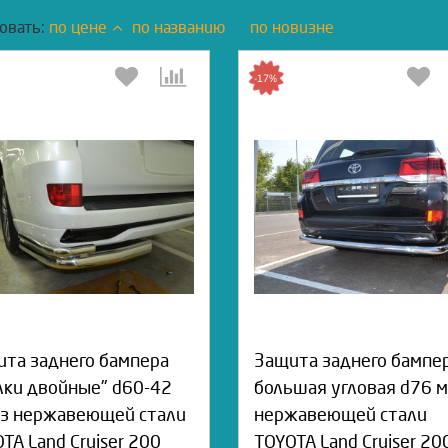
овать:
по цене
по названию
по новизне
-17%
та заднего бампера
Защита заднего бампе
лки двойные" d60-42
большая угловая d76 м
из нержавеющей стали
нержавеющей стали
TA Land Cruiser 200
TOYOTA Land Cruiser 20