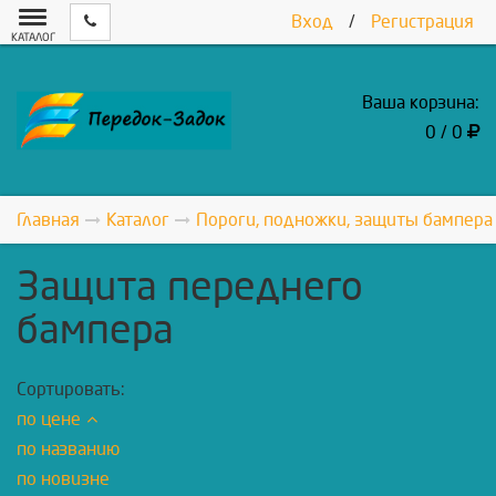
Вход
/
Регистрация
КАТАЛОГ
Ваша корзина:
0 / 0
Главная
Каталог
Пороги, подножки, защиты бампера
Защита переднего
бампера
Сортировать:
по цене
по названию
по новизне