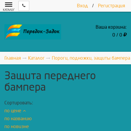
Вход
/
Регистрация
КАТАЛОГ
Ваша корзина:
0 / 0
Главная
Каталог
Пороги, подножки, защиты бампера
Защита переднего
бампера
Сортировать:
по цене
по названию
по новизне