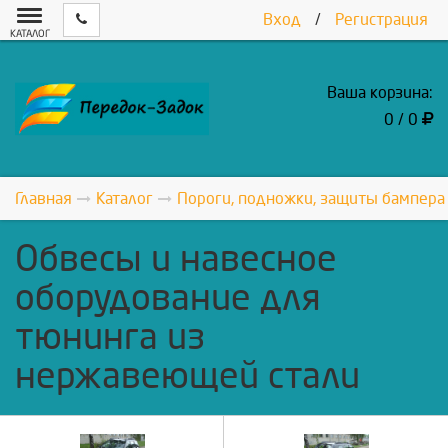
Вход
/
Регистрация
КАТАЛОГ
Ваша корзина:
0 / 0
Главная
Каталог
Пороги, подножки, защиты бампера
Обвесы и навесное
оборудование для
тюнинга из
нержавеющей стали