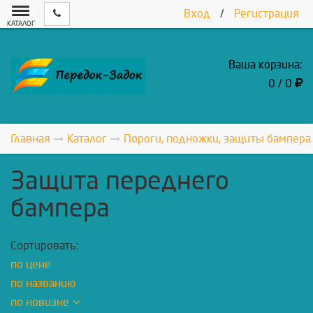
Вход
/
Регистрация
КАТАЛОГ
Ваша корзина:
0 / 0
Главная
Каталог
Пороги, подножки, защиты бампера
Защита переднего
бампера
Сортировать:
по цене
по названию
по новизне