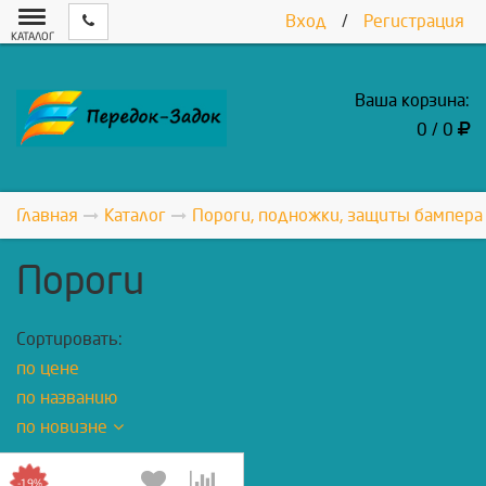
Вход
/
Регистрация
КАТАЛОГ
Ваша корзина:
0 / 0
Главная
Каталог
Пороги, подножки, защиты бампера
Пороги
Сортировать:
по цене
по названию
по новизне
-19%