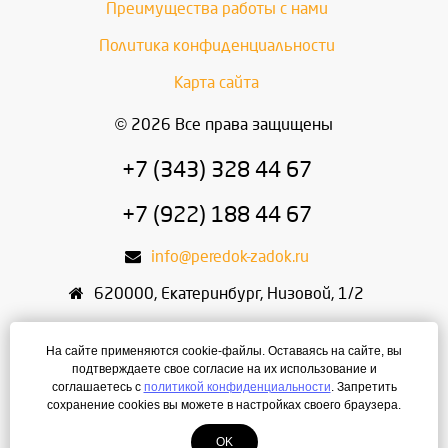
Преимущества работы с нами
Политика конфиденциальности
Карта сайта
© 2026 Все права защищены
+7 (343) 328 44 67
+7 (922) 188 44 67
info@peredok-zadok.ru
620000
,
Екатеринбург
,
Низовой, 1/2
ИП Писарский С.В.
На сайте применяются cookie-файлы. Оставаясь на сайте, вы
ИНН: 666400495321
подтверждаете свое согласие на их использование и
соглашаетесь с
политикой конфиденциальности
. Запретить
ОГРН: 304667436400168
сохранение cookies вы можете в настройках своего браузера.
OK
Создание сайта
— ЛегионА