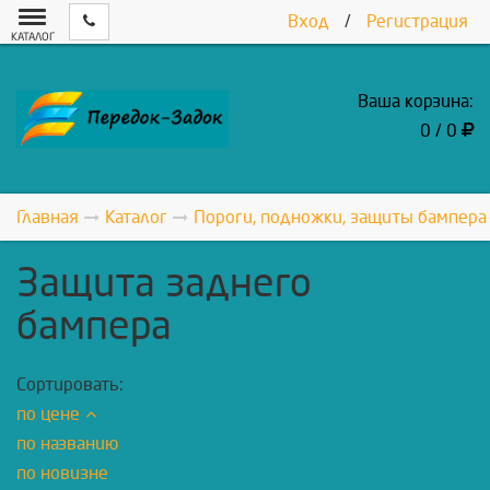
Вход
/
Регистрация
КАТАЛОГ
Ваша корзина:
0 / 0
Главная
Каталог
Пороги, подножки, защиты бампера
Защита заднего
бампера
Сортировать:
по цене
по названию
по новизне