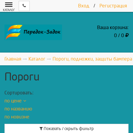
Вход
/
Регистрация
КАТАЛОГ
Ваша корзина:
0 / 0
Главная
Каталог
Пороги, подножки, защиты бампера
Пороги
Сортировать:
по цене
по названию
по новизне
Показать / скрыть фильтр