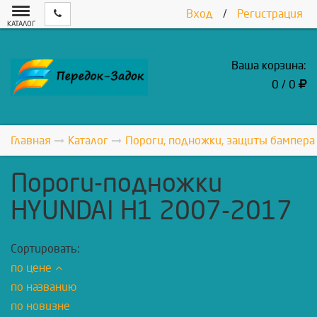
Вход
/
Регистрация
КАТАЛОГ
Ваша корзина:
0 / 0
Главная
Каталог
Пороги, подножки, защиты бампера
Пороги-подножки
HYUNDAI H1 2007-2017
Сортировать:
по цене
по названию
по новизне