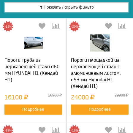
Показать / скрыть фильтр
-15%
-20%
Пороги труба из
Пороги площадкой из
нержавеющей стали d60
нержавеющей стали с
мм HYUNDAI Н1 (Хендай
алюминиевым листом,
Н1)
d53 мм Hyundai H1
(Хендай Н1)
18900
29900
16100
24000
Подробнее
Подробнее
-18%
-16%