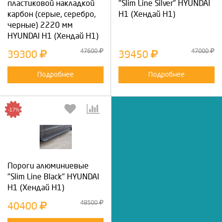
пластиковой накладкой
"Slim Line Silver" HYUNDAI
карбон (серые, серебро,
Н1 (Хендай Н1)
черные) 2220 мм
HYUNDAI Н1 (Хендай Н1)
47600
47000
39300
39450
Подробнее
Подробнее
-17%
Пороги алюминиевые
"Slim Line Black" HYUNDAI
Н1 (Хендай Н1)
48500
40400