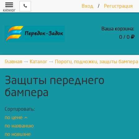
Вход
/
Регистрация
КАТАЛОГ
Ваша корзина:
0 / 0
Главная
Каталог
Пороги, подножки, защиты бампера
Защиты переднего
бампера
Сортировать:
по цене
по названию
по новизне