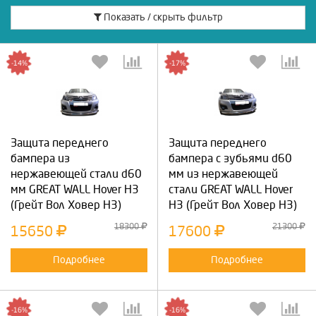
Показать / скрыть фильтр
-14%
-17%
Защита переднего
Защита переднего
бампера из
бампера с зубьями d60
нержавеющей стали d60
мм из нержавеющей
мм GREAT WALL Hover H3
стали GREAT WALL Hover
(Грейт Вол Ховер Н3)
H3 (Грейт Вол Ховер Н3)
18300
21300
15650
17600
Подробнее
Подробнее
-16%
-16%