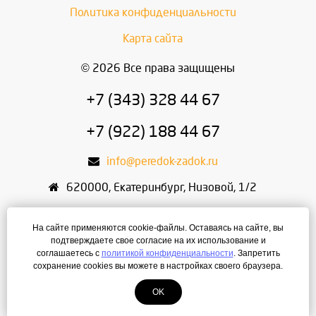
Политика конфиденциальности
Карта сайта
© 2026 Все права защищены
+7 (343) 328 44 67
+7 (922) 188 44 67
info@peredok-zadok.ru
620000
,
Екатеринбург
,
Низовой, 1/2
ИП Писарский С.В.
На сайте применяются cookie-файлы. Оставаясь на сайте, вы
ИНН: 666400495321
подтверждаете свое согласие на их использование и
соглашаетесь с
политикой конфиденциальности
. Запретить
ОГРН: 304667436400168
сохранение cookies вы можете в настройках своего браузера.
OK
Создание сайта
— ЛегионА