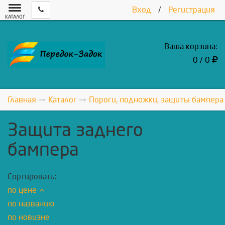
Вход
/
Регистрация
КАТАЛОГ
Ваша корзина:
0 / 0
Главная
Каталог
Пороги, подножки, защиты бампера
Защита заднего
бампера
Сортировать:
по цене
по названию
по новизне