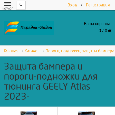
Вход
/
Регистрация
КАТАЛОГ
Ваша корзина:
0 / 0
Главная
Каталог
Пороги, подножки, защиты бампера
Защита бампера и
пороги-подножки для
тюнинга GEELY Atlas
2023-