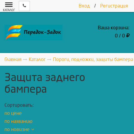
Вход
/
Регистрация
КАТАЛОГ
Ваша корзина:
0 / 0
Главная
Каталог
Пороги, подножки, защиты бампера
Защита заднего
бампера
Сортировать:
по цене
по названию
по новизне