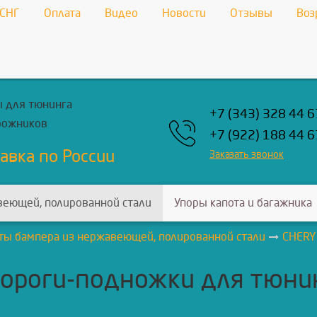
 СНГ
Оплата
Видео
Новости
Отзывы
Воз
 для тюнинга
+7 (343) 328 44 6
рожников
+7 (922) 188 44 6
авка по России
Заказать звонок
веющей, полированной стали
Упоры капота и багажника
ты бампера из нержавеющей, полированной стали
CHERY
ороги-подножки для тюнинг