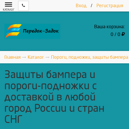
Вход
/
Регистрация
КАТАЛОГ
Ваша корзина:
0 / 0
Главная
Каталог
Пороги, подножки, защиты бампера
Защиты бампера и
пороги-подножки с
доставкой в любой
город России и стран
СНГ