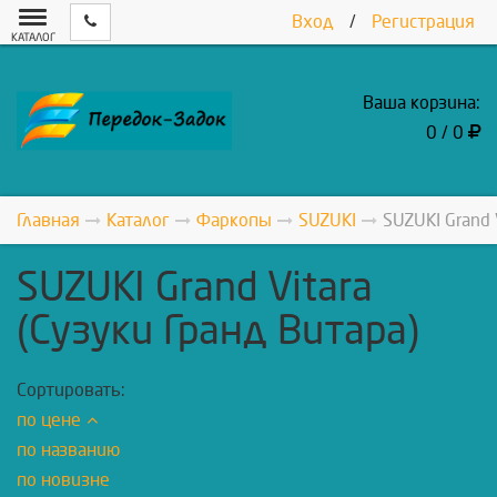
Вход
/
Регистрация
КАТАЛОГ
Ваша корзина:
0 / 0
Главная
Каталог
Фаркопы
SUZUKI
SUZUKI Grand 
SUZUKI Grand Vitara
(Сузуки Гранд Витара)
Сортировать:
по цене
по названию
по новизне