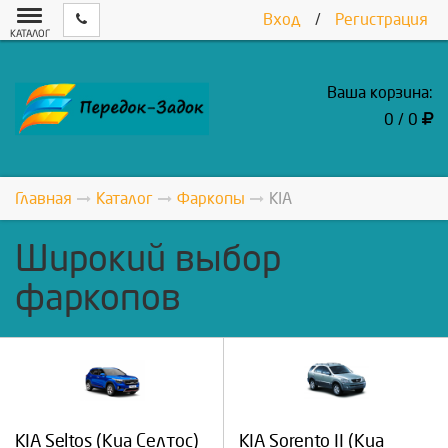
Вход
/
Регистрация
КАТАЛОГ
Ваша корзина:
0 / 0
Главная
Каталог
Фаркопы
KIA
Широкий выбор
фаркопов
KIA Seltos (Киа Селтос)
KIA Sorento II (Киа