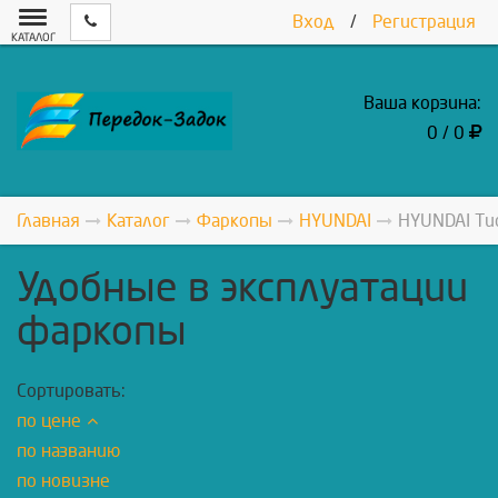
Вход
/
Регистрация
КАТАЛОГ
Ваша корзина:
0 / 0
Главная
Каталог
Фаркопы
HYUNDAI
HYUNDAI Tuc
Удобные в эксплуатации
фаркопы
Сортировать:
по цене
по названию
по новизне