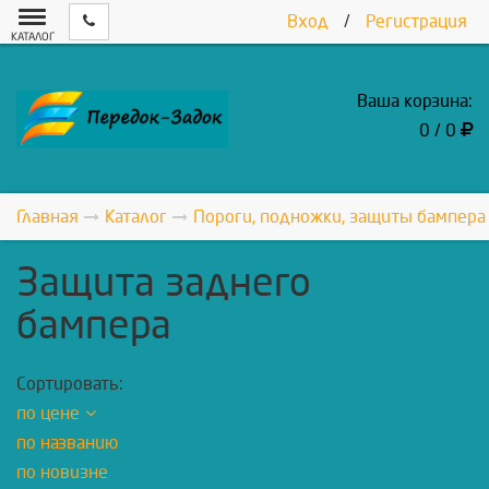
Вход
/
Регистрация
КАТАЛОГ
Ваша корзина:
0 / 0
Главная
Каталог
Пороги, подножки, защиты бампера
Защита заднего
бампера
Сортировать:
по цене
по названию
по новизне