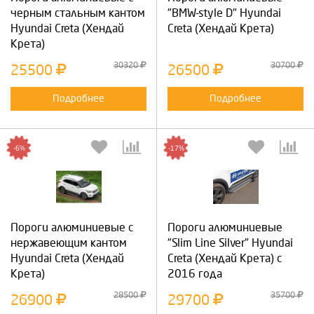
черным стальным кантом
"BMW-style D" Hyundai
Hyundai Creta (Хендай
Creta (Хендай Крета)
Крета)
30320
30700
25500
26500
Подробнее
Подробнее
-6%
-17%
Пороги алюминиевые с
Пороги алюминиевые
нержавеющим кантом
"Slim Line Silver" Hyundai
Hyundai Creta (Хендай
Creta (Хендай Крета) с
Крета)
2016 года
28500
35700
26900
29700