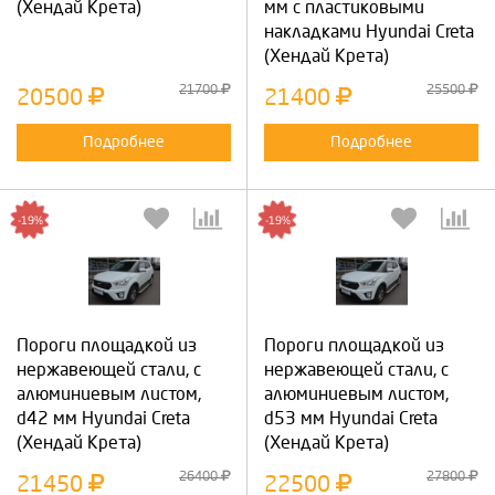
(Хендай Крета)
мм с пластиковыми
накладками Hyundai Creta
(Хендай Крета)
21700
25500
20500
21400
Подробнее
Подробнее
-19%
-19%
Пороги площадкой из
Пороги площадкой из
нержавеющей стали, с
нержавеющей стали, с
алюминиевым листом,
алюминиевым листом,
d42 мм Hyundai Creta
d53 мм Hyundai Creta
(Хендай Крета)
(Хендай Крета)
26400
27800
21450
22500