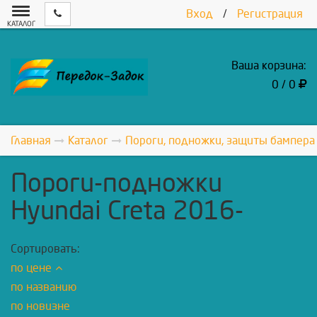
Вход
/
Регистрация
КАТАЛОГ
Ваша корзина:
0 / 0
Главная
Каталог
Пороги, подножки, защиты бампера
Пороги-подножки
Hyundai Creta 2016-
Сортировать:
по цене
по названию
по новизне