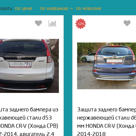
овать:
по цене
по названию
по новизне
-12%
та заднего бампера из
Защита заднего бампер
жавеющей стали d53
нержавеющей стали d
ONDA CR-V (Хонда СРВ)
мм HONDA CR-V (Хонда 
-2014, двигатель 2,4
2014-2018