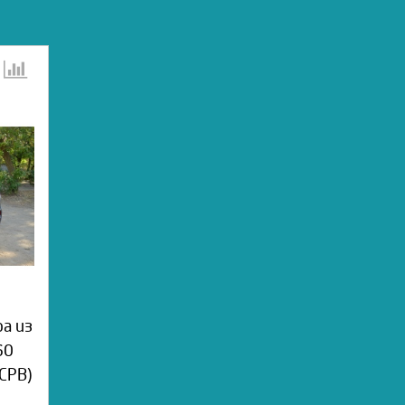
а из
60
СРВ)