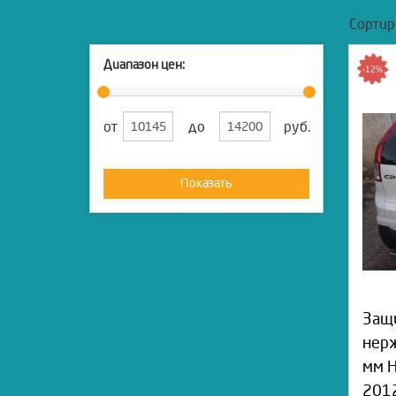
Сортир
Диапазон цен:
-12%
от
до
руб.
Показать
Защи
нер
мм H
2012