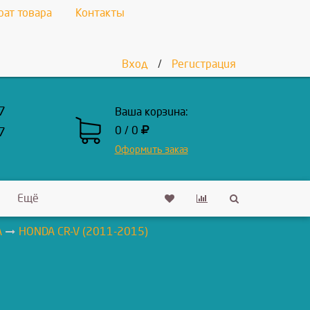
рат товара
Контакты
Вход
/
Регистрация
7
Ваша корзина:
0 / 0
7
Оформить заказ
Ещё
A
HONDA CR-V (2011-2015)