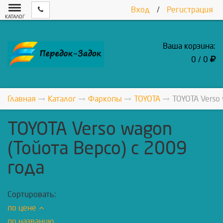
Вход
/
Регистрация
КАТАЛОГ
Ваша корзина:
0 / 0
Главная
Каталог
Фаркопы
TOYOTA
TOYOTA Verso 
TOYOTA Verso wagon
(Тойота Версо) с 2009
года
Сортировать:
по цене
по названию